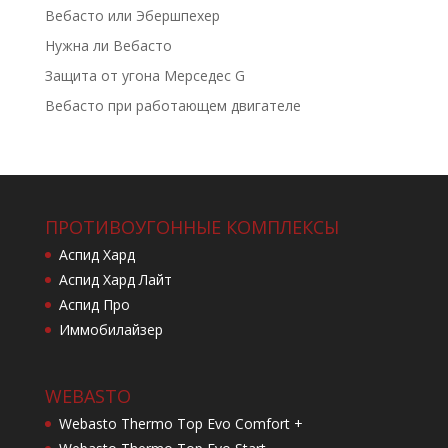
Вебасто или Эбершпехер
Нужна ли Вебасто
Защита от угона Мерседес G
Вебасто при работающем двигателе
ПРОТИВОУГОННЫЕ КОМПЛЕКСЫ
Аспид Хард
Аспид Хард Лайт
Аспид Про
Иммобилайзер
WEBASTO
Webasto Thermo Top Evo Comfort +