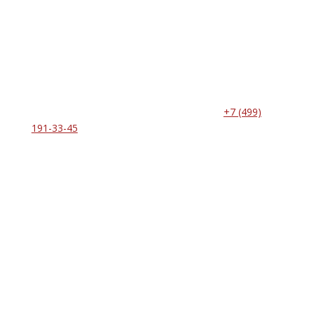
До надежного
противоугонного комплекса
остался один шаг
Запишитесь на установку по телефону:
+7 (499)
191-33-45
До надежного
противоугонного комплекса
остался один шаг