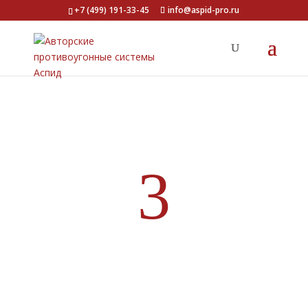
+7 (499) 191-33-45
info@aspid-pro.ru
Авторские противоугонные
системы
Настоящая защита от угона
Узнать больше о противоугонных системах
3
Специальные