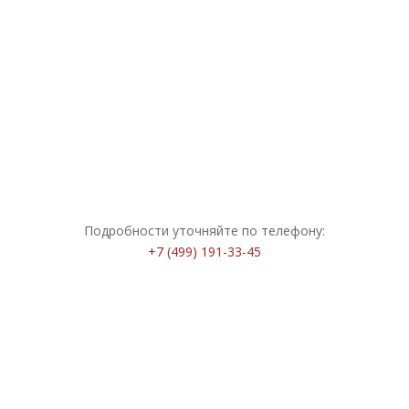
предложения:
АСПИД ПРО с автозапуском на базе GSM-
системы «Призрак»:
65 000 ₽
130 000 ₽
.
Полная оклейка автомобиля защитной
полиуретановой плёнкой Spectroll PPF Premium:
340
000 ₽
420 000 ₽
.
Подробности уточняйте по телефону:
+7 (499) 191-33-45