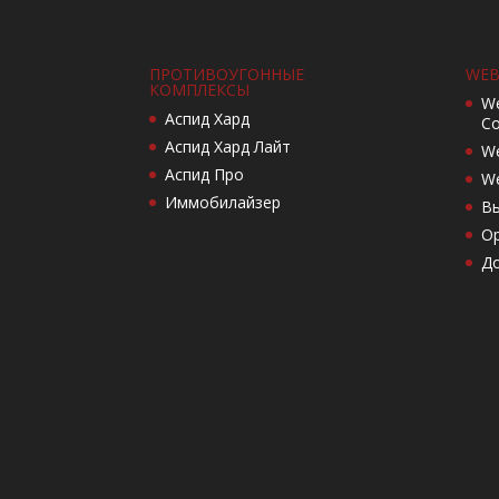
ПРОТИВОУГОННЫЕ
WEB
КОМПЛЕКСЫ
We
Аспид Хард
Co
Аспид Хард Лайт
We
Аспид Про
We
Иммобилайзер
Вы
Ор
Д