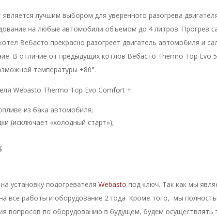
т является лучшим выбором для уверенного разогрева двигателя
удование на любые автомобили объемом до 4 литров. Прогрев с
 котел Вебасто прекрасно разогреет двигатель автомобиля и сал
ние. В отличие от предыдущих котлов Вебасто Thermo Top Evo 
озможной температуры +80°.
ля Webasto Thermo Top Evo Comfort +:
опливе из бака автомобиля;
ки (исключает «холодный старт»);
;
 на установку подогревателя
Webasto
под ключ. Так как мы яв
 на все работы и оборудование 2 года. Кроме того, мы полнос
ния вопросов по оборудованию в будущем, будем осуществлять 