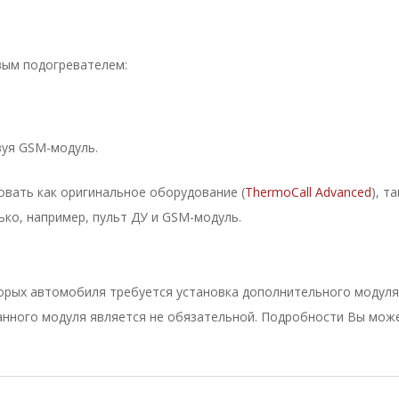
вым подогревателем:
зуя GSM-модуль.
овать как оригинальное оборудование (
ThermoCall Advanced
), т
ко, например, пульт ДУ и GSM-модуль.
орых автомобиля требуется установка дополнительного модуля (
анного модуля является не обязательной. Подробности Вы мож