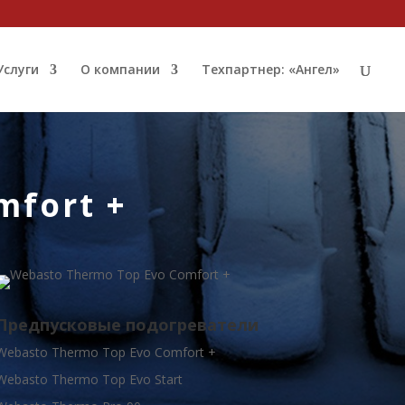
Услуги
О компании
Техпартнер: «Ангел»
mfort +
Предпусковые подогреватели
Webasto Thermo Top Evo Comfort +
Webasto Thermo Top Evo Start