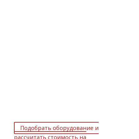
Нужна помощь в подборе
комплектации на Ваш
автомобиль? Звоните: (499)
191-33-45
Поможем выбрать оборудование и
рассчитать его стоимость, учитывая
Ваши пожелания. Или сделайте это
самостоятельно на калькуляторе
Webasto
Подобрать оборудование и
рассчитать стоимость на