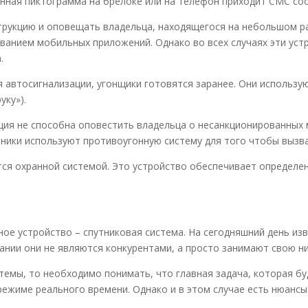
енная пиктограмма на брелоке или на телефон приходит СМС со
струкцию и оповещать владельца, находящегося на небольшом р
ванием мобильных приложений. Однако во всех случаях эти уст
.
я автосигнализации, угонщики готовятся заранее. Они использ
уку»).
ция не способна оповестить владельца о несанкционированных м
ники используют противоугонную систему для того чтобы вызва
тся охранной системой. Это устройство обеспечивает определе
ое устройство – спутниковая система. На сегодняшний день из
ании они не являются конкурентами, а просто занимают свою ни
стемы, то необходимо понимать, что главная задача, которая б
ежиме реального времени. Однако и в этом случае есть нюансы