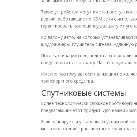
зависимости от модели загорается определ
Такие устройства могут иметь простую кон
версии, работающие по GSM сети с использо
гарантировать полноценную защиту от угона
Ко взлому авто, на которых устанавливаютс
(кодграбберы, глушитель сигнала, «длинную р
После активации спецсредств автосигнализа
предотвратить его кражу. Часто злоумышлен
Именно поэтому автосигнализация не являе
транспортного средства.
Спутниковые системы
Более технологически сложное противоугонн
предлагающих этот продукт. Для нашей комп
Если планируется установка спутниковой си
местоположения транспортного средства в р