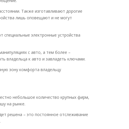
общение.
асстоянии. Также изготавливают дорогие
ройства лишь оповещают и не могут
уют специальные электронные устройства
анипуляциях с авто, а тем более –
ть владельца к авто и завладеть ключами.
нную зону комфорта владельцу
вестно небольшое количество крупных фирм,
шу на рынке.
удет решена – это постоянное отслеживание
.