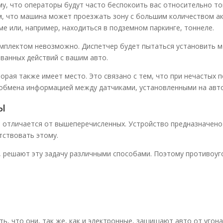
му, что операторы будут часто беспокоить вас относительно то
м, что машина может проезжать зону с большим количеством а
е или, например, находиться в подземном паркинге, тоннеле.
омплектом невозможно. Диспетчер будет пытаться установить 
ванных действий с вашим авто.
орая также имеет место. Это связано с тем, что при нечастых 
 обмена информацией между датчиками, установленными на авто
ы
, отличается от вышеперечисленных. Устройство предназначено
тствовать этому.
, решают эту задачу различными способами. Поэтому противоуг
ь, что они, так же, как и электронные, защищают авто от угон