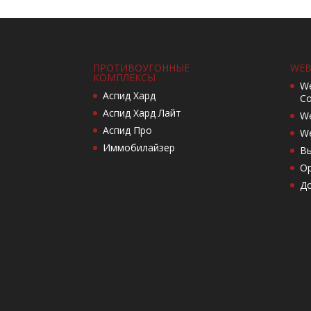
ПРОТИВОУГОННЫЕ
WEB
КОМПЛЕКСЫ
We
Аспид Хард
Co
Аспид Хард Лайт
We
Аспид Про
We
Иммобилайзер
Вы
Ор
Д