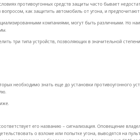
словиях противоугонных средств защиты часто бывает недостат
 вопросом, как защитить автомобиль от угона, и предпочитают
ециализированными компаниями, могут быть различными. Но на
мы.
лить три типа устройств, позволяющих в значительной степени
оторых необходимо знать еще до установки противоугонного ус
лю.
иже.
соответствует его названию – сигнализация. Оповещение владе
детельствовать о взломе или попытке угона, выводятся на пуль