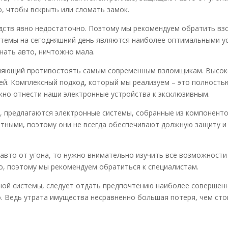
, чтобы вскрыть или сломать замок.
едств явно недостаточно. Поэтому мы рекомендуем обратить вз
стемы на сегодняшний день являются наиболее оптимальными ус
гнать авто, ничтожно мала.
ляющий противостоять самым современным взломщикам. Высоко
й. Комплексный подход, который мы реализуем – это полностью
жно отнести наши электронные устройства к эксклюзивным.
в, предлагаются электронные системы, собранные из компонент
ными, поэтому они не всегда обеспечивают должную защиту и 
 авто от угона, то нужно внимательно изучить все возможности
о, поэтому мы рекомендуем обратиться к специалистам.
ой системы, следует отдать предпочтению наиболее совершенн
о. Ведь утрата имущества несравненно большая потеря, чем ст